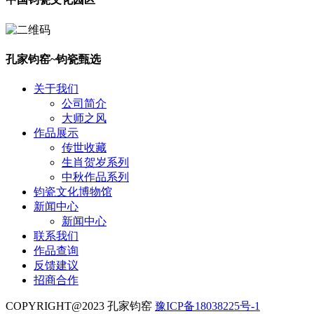
孔家钧窑~钧瓷甄选
关于我们
公司简介
大师之风
作品展示
传世收藏
生肖贺岁系列
中秋作品系列
钧瓷文化博物馆
新闻中心
新闻中心
联系我们
作品查询
反馈建议
招商合作
COPYRIGHT@2023 孔家钧窑
豫ICP备18038225号-1